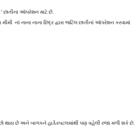
પી’ છાતીના આૅપરેશન માટે છે.
ીમી નાં નાના નાના છિદ્ર દ્વારા જટિલ છાતીનાં આૅપરેશન કરવામાં
ઓછો થાય છે અને બાળકને હાÂસ્પટલમાંથી પણ વહેલી રજા મળી શકે છે.