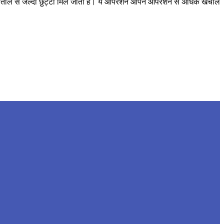
अस्पताल से जल्दी छुट्टी मिल जाती है। ये ऑपरेशन ओपन ऑपरेशन से अधिक खर्चीले