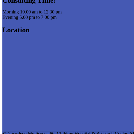
Consulting Time:
Morning 10.00 am to 12.30 pm
Evening 5.00 pm to 7.00 pm
Location
© Amardeep Multispeciality Children Hospital & Research Center. Al