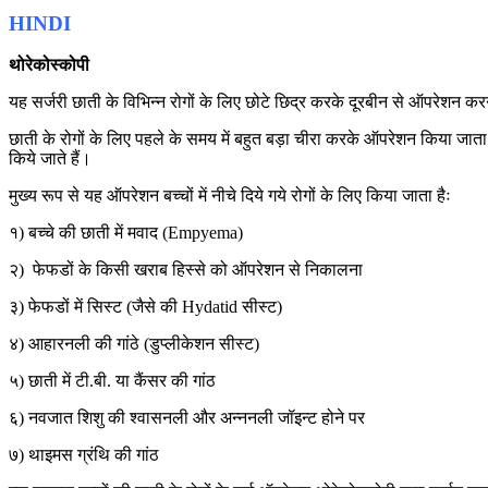
HINDI
थोरेकोस्कोपी
यह सर्जरी छाती के विभिन्न रोगों के लिए छोटे छिद्र करके दूरबीन से ऑपरेशन 
छाती के रोगों के लिए पहले के समय में बहुत बड़ा चीरा करके ऑपरेशन किया जात
किये जाते हैं।
मुख्य रूप से यह ऑपरेशन बच्चों में नीचे दिये गये रोगों के लिए किया जाता हैः
१) बच्चे की छाती में मवाद (Empyema)
२) फेफडों के किसी खराब हिस्से को ऑपरेशन से निकालना
३) फेफडों में सिस्ट (जैसे की Hydatid सीस्ट)
४) आहारनली की गांठे (डुप्लीकेशन सीस्ट)
५) छाती में टी.बी. या कैंसर की गांठ
६) नवजात शिशु की श्वासनली और अन्ननली जॉइन्ट होने पर
७) थाइमस
ग्रंथि
की गांठ