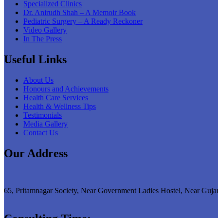
Specialized Clinics
Dr. Anirudh Shah – A Memoir Book
Pediatric Surgery – A Ready Reckoner
Video Gallery
In The Press
Useful Links
About Us
Honours and Achievements
Health Care Services
Health & Wellness Tips
Testimonials
Media Gallery
Contact Us
Our Address
65, Pritamnagar Society, Near Government Ladies Hostel, Near Guja