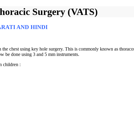
Thoracic Surgery (VATS)
ARATI AND HINDI
n the chest using key hole surgery. This is commonly known as thoracos
now be done using 3 and 5 mm instruments.
 children :