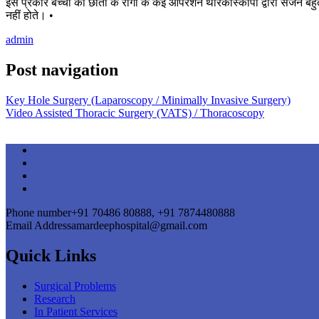
इस प्रकार बच्चों की छाती के रोगों के कई ऑपरेशन थोरेकोस्कोपी द्वारा सर्जन
नहीं होते। •
admin
Post navigation
Key Hole Surgery (Laparoscopy / Minimally Invasive Surgery)
Video Assisted Thoracic Surgery (VATS) / Thoracoscopy
Phone number
+91 70486 80888, +91 7874480888
Email Address
amardeephospital@gmail.com
Quick Links
Surgical Problems
Research
In Patient Services