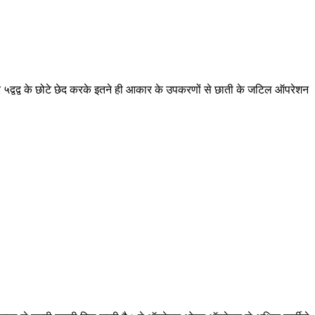
 ५द्वद्व के छोटे छेद करके इतने ही आकार के उपकरणों से छाती के जटिल ऑपरेशन