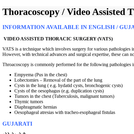
Thoracoscopy / Video Assisted 
INFORMATION AVAILABLE IN ENGLISH / GUJ
VIDEO ASSISTED THORACIC SURGERY (VATS)
VATS is a technique which involves surgery for various pathologies i
However, with technical advances and surgical expertise, these can 
Throacoscopy is commonly performed for the following pathologies in
Empyema (Pus in the chest)
Lobectomies – Removal of the part of the lung
Cysts in the lung ( e.g. hydatid cysts, bronchogenic cysts)
Cysts of the oesophagus (e.g. duplication cysts)
Tumors in the chest (Tuberculosis, malignant tumors)
Thymic tumors
Diaphragmatic hernias
Oesophageal atresias with tracheo-esophageal fistulas
GUJARATI