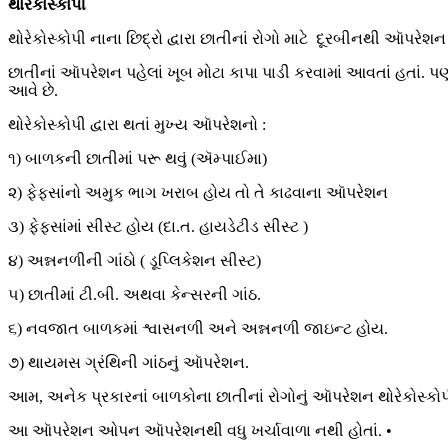
થોરેકોસ્કોપી
થોરેકોસ્કોપી નાના છિદ્રો દ્વારા છાતીનાં રોગો માટે દૂરબીનથી આૅપરેશન 
છાતીનાં આૅપરેશન પહેલાં ખૂબ મોટા કાપા પાડી કરવામાં આવતાં હતાં.
આવે છે.
થોરેકોસ્કોપી દ્વારા થતાં મુખ્ય આૅપરેશનો :
૧) બાળકની છાતીમાં પરૂ થવું (ઍમ્પાઈમા)
૨) ફેફસાંનો અમુક ભાગ ખરાબ હોય તો તે કાઢવાના આૅપરેશન
૩) ફેફસાંમાં સીસ્ટ હોય (દા.ત. હાયડેટીડ સીસ્ટ )
૪) અન્નનળીની ગાંઠો (
ડૂપ્લિકેશન
સીસ્ટ)
૫) છાતીમાં ટી.બી. અથવા કેન્સરની ગાંઠ.
૬) નવજાત બાળકમાં શ્વાસનળી અને અન્નનળી જાઇન્ટ હોય.
૭) થાયમસ ગ્રંથિની ગાંઠનું આૅપરેશન.
આમ, અનેક પ્રકારનાં બાળકોના છાતીનાં રોગોનું આૅપરેશન થોરેકોસ્ક
આ આૅપરેશન ઓપન આૅપરેશનથી વધુ ખર્ચાવાળા નથી હોતાં. •