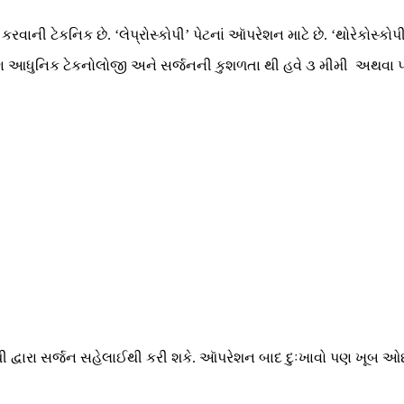
કરવાની ટેકનિક છે. ‘લેપ્રોસ્કોપી’ પેટનાં આૅપરેશન માટે છે. ‘થોરેકોસ્કો
 પણ આધુનિક ટેકનોલોજી અને સર્જનની કુશળતા થી હવે ૩ મીમી અથવા ૫ મ
ોપી દ્વારા સર્જન સહેલાઈથી કરી શકે. આૅપરેશન બાદ દુઃખાવો પણ ખૂબ 