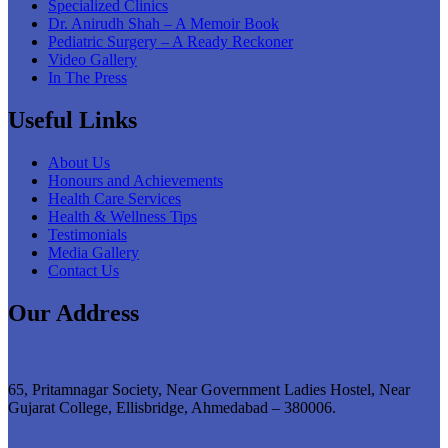
Specialized Clinics
Dr. Anirudh Shah – A Memoir Book
Pediatric Surgery – A Ready Reckoner
Video Gallery
In The Press
Useful Links
About Us
Honours and Achievements
Health Care Services
Health & Wellness Tips
Testimonials
Media Gallery
Contact Us
Our Address
65, Pritamnagar Society, Near Government Ladies Hostel, Near
Gujarat College, Ellisbridge, Ahmedabad – 380006.