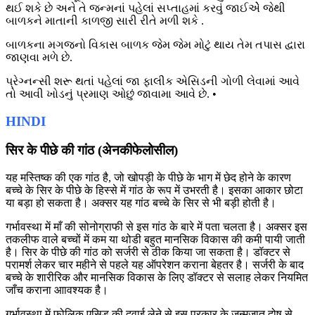
થઈ શકે છે અને તે જન્મનાં પહેલાં સપ્તાહમાં કરવું જાઈએે જેથી
બાળકને માતાની કાળજી સારી રીતે મળી શકે .
બાળકના મગજનો વિકાસ બાળક જેમ જેમ મોટું થાય તેમ તપાસ દ્વારા
જાણવા મળે છે.
પ્રેગ્નન્સી શરૂ થતાં પહેલાં જા ફાલીક એસિડની ગોળી લેવામાં આવે
તો આવી ખોડનું પ્રમાણ ઓછું જાવામા આવે છે. •
HINDI
सिर के पीछे की गांठ (अेनकीफेलोसील)
यह मस्तिष्क की एक गांठ है, जो खोपड़ी के पीछे के भाग में छेद होने के कारण
बच्चे के सिर के पीछे के हिस्से में गांठ के रूप में उभरती है। इसका आकार छोटा
या बड़ा हो सकता है। अक्सर यह गांठ बच्चे के सिर से भी बड़ी होती है।
गर्भावस्था में माँ की
सोनोग्राफी
से इस गांठ के बारे में पता चलता है। अक्सर इस
तकलीफ वाले बच्चों में कम या थोडी बहुत मानसिक विकास की कमी पायी जाती
है। सिर के पीछे की गांठ को सर्जरी से ठीक किया जा सकता है। डॉक्टर से
परामर्श लेकर चार महीने से पहले यह ऑपरेशन कराना बेहतर है। सर्जरी के बाद
बच्चे के शारीरिक और मानसिक विकास के लिए डॉक्टर से सलाह लेकर नियमित
जाँच कराना आावश्यक है।
गर्भावस्था में फोलिक एसिड की दवाई लेने से इस प्रकार के जन्मजात दोष से