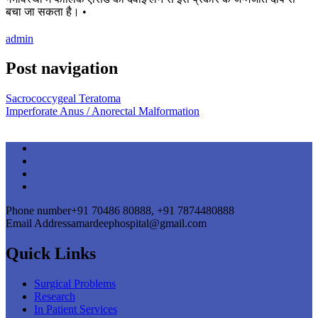
बचा जा सकता है। •
admin
Post navigation
Sacrococcygeal Teratoma
Imperforate Anus / Anorectal Malformation
Phone number
+91 70486 80888, +91 7874480888
Email Address
amardeephospital@gmail.com
Quick Links
Surgical Problems
Research
In Patient Services