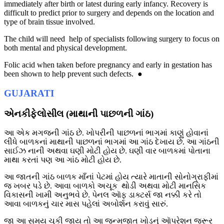
immediately after birth or latest during early infancy. Recovery is
difficult to predict prior to surgery and depends on the location and
type of brain tissue involved.
The child will need help of specialists following surgery to focus on
both mental and physical development.
Folic acid when taken before pregnancy and early in gestation has
been shown to help prevent such defects. ●
GUJARATI
એનકીફેલોસીલ (માથાની પાછળની ગાંઠ)
આ એક મગજની ગાંઠ છે. ખોપરીની પાછળનાં ભાગમાં કાણું હોવાનાં
લીધે બાળકનાં માથાની પાછળનાં ભાગમાં આ ગાંઠ દેખાય છે. આ ગાંઠની
સાઈઝ નાની અથવા ઘણી મોટી હોય છે. ઘણી વાર બાળકમાં પોતાના
માથા કરતાં પણ આ ગાંઠ મોટી હોય છે.
આ જાતની ગાંઠ બાળક માઁનાં પેટમાં હોય ત્યારે માતાની સોનોગ્રાફીમાં
જ ખબર પડે છે. આવા બાળકો અચૂક થોડી અથવા મોટી માનસિક
વિકાસની ખામી અનુભવે છે. પેનલ આૅફ ડાક્ટર્સ જા નક્કી કરે તો
આવા બાળકનું ચાર માસ પહેલાં અબોર્શન કરાવું સારું.
જા આ સમય ચૂકી જાય તો આ જન્મજાત ખોડનું આૅપરેશન જરૂર