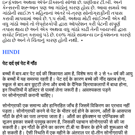
ઇન્ફેક્શન અથવા એપેન્ડીક્સનો સોજા છે. ઘણીવાર ટી.બી. અને
કેન્સરની શરૂઆત પણ આ ગાંઠોનું કારણ હોય છે. આવા સમયે આ
ગાંઠોની સાઈઝ ૧ મહિનાનાં અંતરે બે-ત્રણ સોનોગ્રાફીની તપાસ
કરાવી માપવામાં આવે છે. ૧.૫ સેમી. અથવા મોટી સાઈઝની એક થી
વધુ ગાંઠો આવે તો લેપ્રોસ્કોપી દ્વારા આૅપરેશન કરી પેટની સંપૂર્ણ
તપાસ થાય છે અને એક અથવા વધુ ગાંઠો કાઢી તેની બાયપ્સી દ્વારા
સચોટ નિદાન કરાવવું પડે છે. ૯૦% ગાંઠો સામાન્ય ઇન્ફેક્શનના કારણે
હોય છે અને તે ચિંતાનું કારણ હોતી નથી. •
HINDI
पेट दर्द एवं पेट में गाँठ
बच्चों में बार-बार पेट दर्द की शिकायत आम है, विशेष रूप से २ से १० वर्ष की आयु
के बच्चों में यह समस्या रहती है। पेट दर्द के कारण बच्चे की नींद खराब होना,
स्कूल से बार-बार छुट्टी लेना और बच्चे के दैनिक क्रियाकलापों में बाधा होना,
इन स्थितियों में डॉक्टर से पामर्श लेना जरूरी है। आवश्यकता पड़ने
पर
सोनोग्राफी
करानी चाहिए।
सोनोग्राफी एक समान्य और हानिरहित जाँच है जिसमें विकिरण का प्रभाव नहीं
पड़ता। सोनोग्राफी करने से पेट के भीतर दर्द होने के कारण, आँतों के आसपास
गाँठों के होने का पता लगाया जाता है। आँतों का इंफेक्शन या एपेन्डिक्स की
सूजन इसका सबसे प्रमुख कारण है, जिसकी पहचान सोनोग्राफी से की जा
सकती है। इन गाँठों के होने का कारण टी.बी या कैंसर के होने की शुरूआत भी
हो सकती है। ऐसी स्थिति में एक महीने के अंतराल पर दो-तीन सोनोग्राफी से