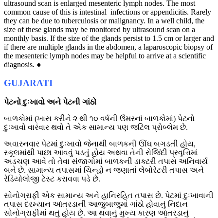
ultrasound scan is enlarged mesenteric lymph nodes. The most
common cause of this is intestinal infections or appendicitis. Rarely
they can be due to tuberculosis or malignancy. In a well child, the
size of these glands may be monitored by ultrasound scan on a
monthly basis. If the size of the glands persist to 1.5 cm or larger and
if there are multiple glands in the abdomen, a laparoscopic biopsy of
the mesenteric lymph nodes may be helpful to arrive at a scientific
diagnosis. ●
GUJARATI
પેટનો દુઃખાવો અને પેટની ગાંઠો
બાળકોમાં (ખાસ કરીને ૨ થી ૧૦ વર્ષની ઉંમરનાં બાળકોમાં) પેટનો
દુઃખાવો વારંવાર થવો તે એક સામાન્ય પણ જટિલ પ્રોબ્લેમ છે.
અવારનવાર પેટમાં દુઃખાવો જેનાથી બાળકની ઊંઘ બગડતી હોય,
સ્કૂલમાંથી પાછા આવવું પડતું હોય અથવા તેની રોજિંદી પ્રવૃત્તિમાં
અડચણ આવે તો તેવા સંજાગોમાં બાળકની ડાક્ટરી તપાસ અનિવાર્ય
બને છે. સામાન્ય તપાસમાં ચિન્હો ન જણાતાં લેબોરેટરી તપાસ અને
રેડિયોલોજી ટેસ્ટ કરાવવા પડે છે.
સોનોગ્રાફી એક સામાન્ય અને હાનિરહિત તપાસ છે. પેટમાં દુઃખાવાની
તપાસ દરમ્યાન આંતરડાની આજુબાજુમાં ગાંઠો હોવાનું નિદાન
સોનોગ્રાફીમાં થતું હોય છે. આ થવાનું મુખ્ય કારણ આંતરડાનું